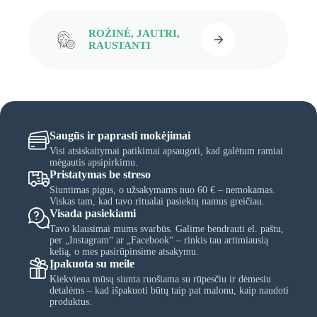
ROŽINĖ, JAUTRI,
RAUSTANTI
Saugūs ir paprasti mokėjimai
Visi atsiskaitymai patikimai apsaugoti, kad galėtum ramiai
mėgautis apsipirkimu.
Pristatymas be streso
Siuntimas pigus, o užsakymams nuo 60 € – nemokamas.
Viskas tam, kad tavo ritualai pasiektų namus greičiau.
Visada pasiekiami
Tavo klausimai mums svarbūs. Galime bendrauti el. paštu,
per „Instagram“ ar „Facebook“ – rinkis tau artimiausią
kelią, o mes pasirūpinsime atsakymu.
Įpakuota su meile
Kiekviena mūsų siunta ruošiama su rūpesčiu ir dėmesiu
detalėms – kad išpakuoti būtų taip pat malonu, kaip naudoti
produktus.