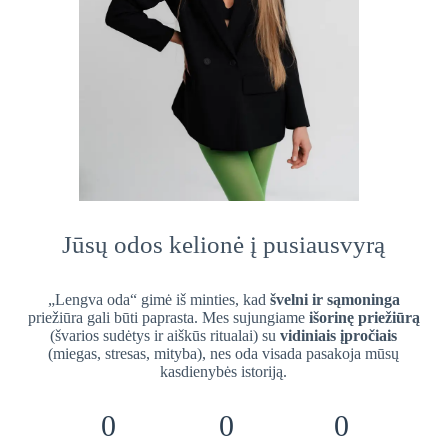
Jūsų odos kelionė į pusiausvyrą
„Lengva oda“ gimė iš minties, kad
švelni ir sąmoninga
priežiūra gali būti paprasta. Mes sujungiame
išorinę priežiūrą
(švarios sudėtys ir aiškūs ritualai) su
vidiniais įpročiais
(miegas, stresas, mityba), nes oda visada pasakoja mūsų
kasdienybės istoriją.
0
0
0