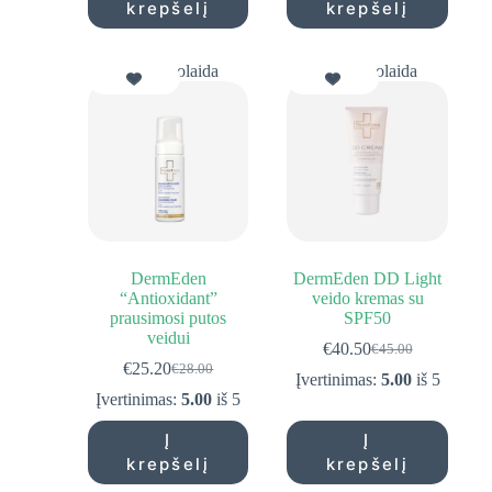
krepšelį
krepšelį
10% Nuolaida
10% Nuolaida
DermEden
DermEden DD Light
“Antioxidant”
veido kremas su
prausimosi putos
SPF50
veidui
€
40.50
€
45.00
Original
Current
€
25.20
€
28.00
Original
Current
price
price
Įvertinimas:
5.00
iš 5
price
price
was:
is:
Įvertinimas:
5.00
iš 5
was:
is:
€45.00.
€40.50.
€28.00.
€25.20.
Į
Į
krepšelį
krepšelį