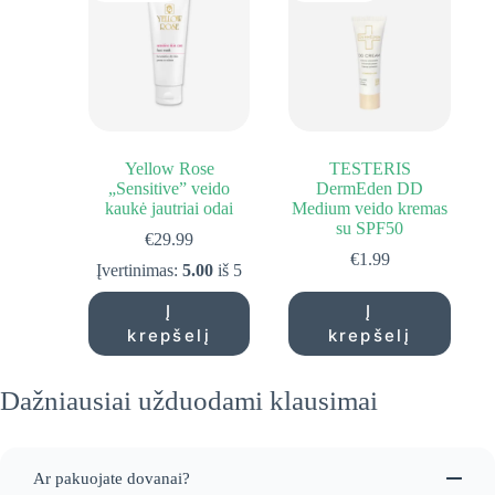
Yellow Rose
TESTERIS
„Sensitive” veido
DermEden DD
kaukė jautriai odai
Medium veido kremas
su SPF50
€
29.99
€
1.99
Įvertinimas:
5.00
iš 5
Į
Į
krepšelį
krepšelį
Dažniausiai užduodami klausimai
Ar pakuojate dovanai?