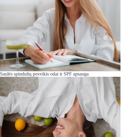
Saulės spindulių poveikis odai ir SPF apsauga