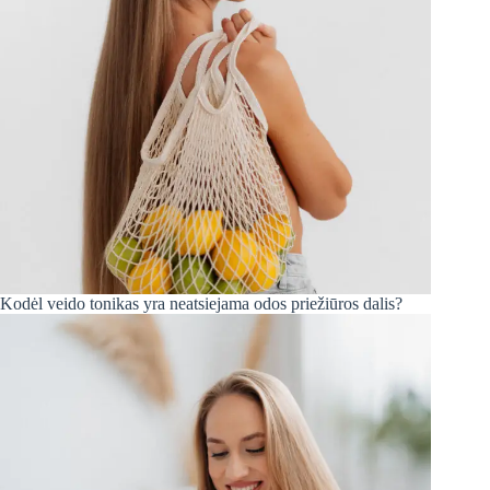
Kodėl veido tonikas yra neatsiejama odos priežiūros dalis?