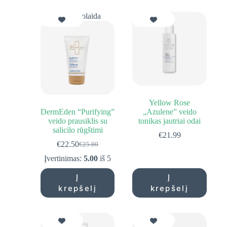
10% Nuolaida
Yellow Rose
DermEden “Purifying”
„Azulene” veido
veido prausiklis su
tonikas jautriai odai
salicilo rūgštimi
€
21.99
€
22.50
€
25.00
Original
Current
price
price
Įvertinimas:
5.00
iš 5
was:
is:
€25.00.
€22.50.
Į
Į
krepšelį
krepšelį