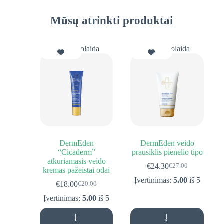
Mūsų atrinkti produktai
10% Nuolaida
10% Nuolaida
DermEden
DermEden veido
“Cicaderm”
prausiklis pienelio tipo
atkuriamasis veido
€
24.30
€
27.00
Original
Current
kremas pažeistai odai
price
price
Įvertinimas:
5.00
iš 5
€
18.00
€
20.00
Original
Current
was:
is:
price
price
€27.00.
€24.30.
Įvertinimas:
5.00
iš 5
was:
is:
€20.00.
€18.00.
Į
Į