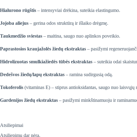
Hialurono rūgštis
– intensyviai drėkina, suteikia elastingumo.
Jojoba aliejus
– gerina odos struktūrą ir išlaiko drėgmę.
Taukmedžio sviestas
– maitina, saugo nuo aplinkos poveikio.
Paprastosios kraujažolės žiedų ekstraktas
– pasižymi regeneruojanči
Hidrolizuotas smulkiažiedės tūbės ekstraktas
– suteikia odai skaistu
Dedešvos žiedų/lapų ekstraktas
– ramina sudirgusią odą.
Tokoferolis
(vitaminas E) – stiprus antioksidantas, saugo nuo laisvųjų 
Gardenijos žiedų ekstraktas
– pasižymi minkštinamuoju ir raminamuo
Atsiliepimai
Atsiliepimų dar nėra.