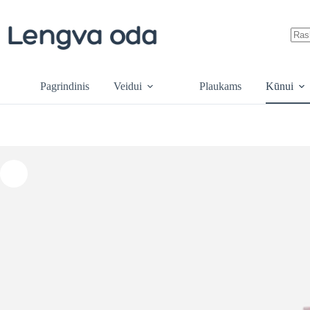
Skip
to
content
No
resul
Pagrindinis
Veidui
Plaukams
Kūnui