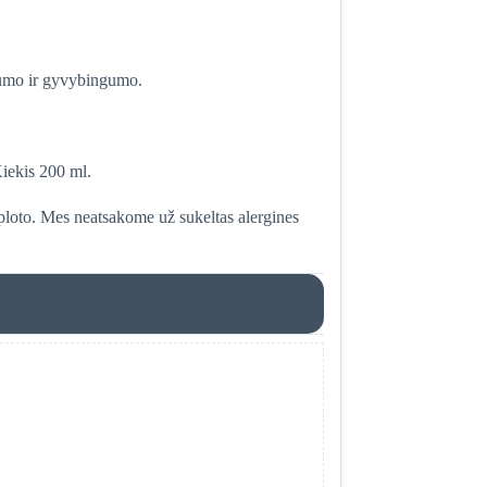
ngumo ir gyvybingumo.
Kiekis 200 ml.
 ploto. Mes neatsakome už sukeltas alergines