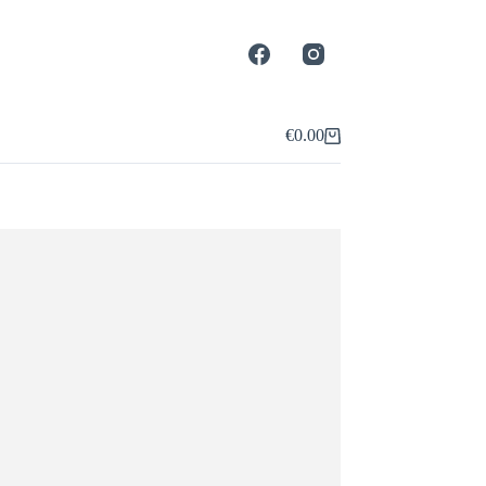
€
0.00
Shopping
cart