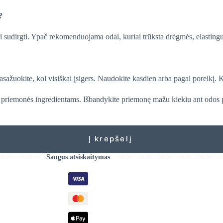
?
usiai sudirgti. Ypač rekomenduojama odai, kuriai trūksta drėgmės, elasti
sažuokite, kol visiškai įsigers. Naudokite kasdien arba pagal poreikį. 
ijų priemonės ingredientams. Išbandykite priemonę mažu kiekiu ant odos
Į krepšelį
Saugus atsiskaitymas