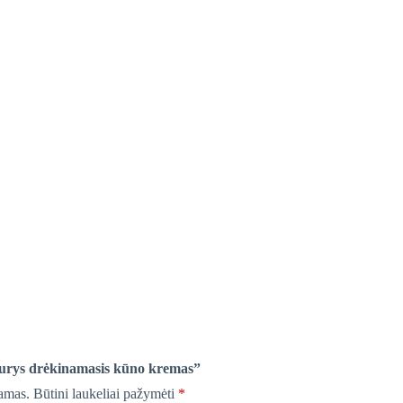
turys drėkinamasis kūno kremas”
iamas.
Būtini laukeliai pažymėti
*