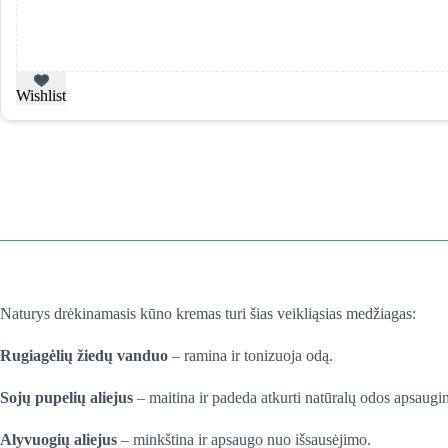
Wishlist
Naturys drėkinamasis kūno kremas turi šias veikliąsias medžiagas:
Rugiagėlių žiedų vanduo
– ramina ir tonizuoja odą.
Sojų pupelių aliejus
– maitina ir padeda atkurti natūralų odos apsaugin
Alyvuogių aliejus
– minkština ir apsaugo nuo išsausėjimo.