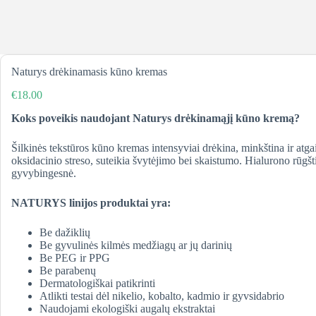
Naturys drėkinamasis kūno kremas
€
18.00
Koks poveikis naudojant Naturys drėkinamąjį kūno kremą?
Šilkinės tekstūros kūno kremas intensyviai drėkina, minkština ir atga
oksidacinio streso, suteikia švytėjimo bei skaistumo. Hialurono rūgšt
gyvybingesnė.
NATURYS linijos produktai yra:
Be dažiklių
Be gyvulinės kilmės medžiagų ar jų darinių
Be PEG ir PPG
Be parabenų
Dermatologiškai patikrinti
Atlikti testai dėl nikelio, kobalto, kadmio ir gyvsidabrio
Naudojami
ekologiški augalų ekstraktai