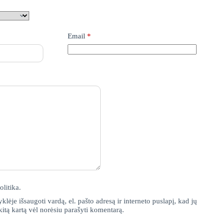
Email
*
olitika
.
klėje išsaugoti vardą, el. pašto adresą ir interneto puslapį, kad jų
 kitą kartą vėl norėsiu parašyti komentarą.