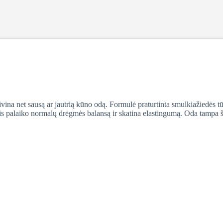
ivina net sausą ar jautrią kūno odą. Formulė praturtinta smulkiažiedės 
is palaiko normalų drėgmės balansą ir skatina elastingumą. Oda tampa šve