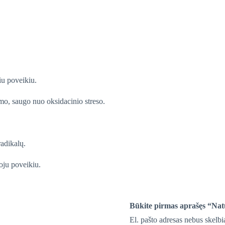
u poveikiu.
mo, saugo nuo oksidacinio streso.
radikalų.
ju poveikiu.
Būkite pirmas aprašęs “Na
El. pašto adresas nebus skelb