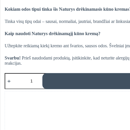
Kokiam odos tipui tinka šis Naturys drėkinamasis kūno kremas
Tinka visų tipų odai – sausai, normaliai, jautriai, brandžiai ar link
Kaip naudoti Naturys drėkinamąjį kūno kremą?
Užtepkite reikiamą kiekį kremo ant švarios, sausos odos. Švelniai įma
Svarbu!
Prieš naudodami produktą, įsitikinkite, kad neturite alerg
reakcijas.
produkto
kiekis:
Naturys
drėkinamasis
kūno
kremas