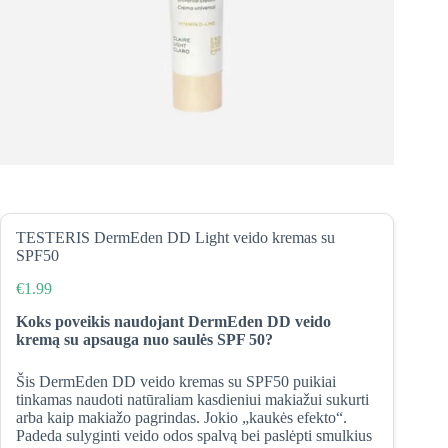
TESTERIS DermEden DD Light veido kremas su
SPF50
€
1.99
Koks poveikis naudojant DermEden DD veido
kremą su apsauga nuo saulės SPF 50?
Šis DermEden DD veido kremas su SPF50 puikiai
tinkamas naudoti natūraliam kasdieniui makiažui sukurti
arba kaip makiažo pagrindas. Jokio „kaukės efekto“.
Padeda sulyginti veido odos spalvą bei paslėpti smulkius