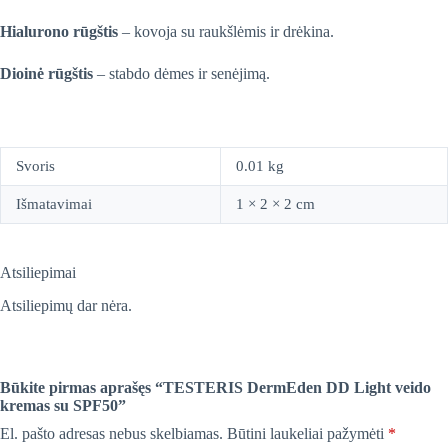
Hialurono rūgštis
– kovoja su raukšlėmis ir drėkina.
Dioinė rūgštis
– stabdo dėmes ir senėjimą.
Svoris
0.01 kg
Išmatavimai
1 × 2 × 2 cm
Atsiliepimai
Atsiliepimų dar nėra.
Būkite pirmas aprašęs “TESTERIS DermEden DD Light veido
kremas su SPF50”
El. pašto adresas nebus skelbiamas.
Būtini laukeliai pažymėti
*