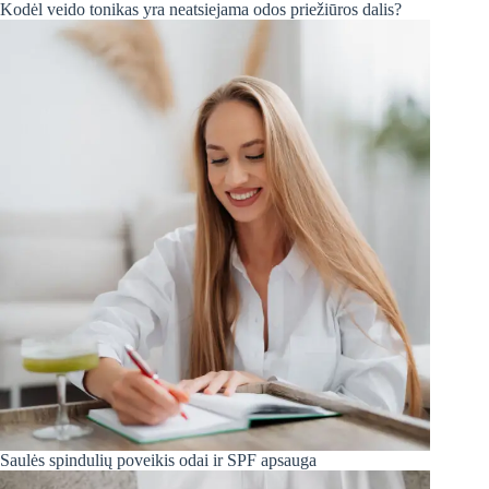
Kodėl veido tonikas yra neatsiejama odos priežiūros dalis?
Saulės spindulių poveikis odai ir SPF apsauga