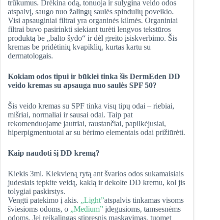
trūkumus. Drėkina odą, tonuoja ir sulygina veido odos
atspalvį, saugo nuo žalingų saulės spindulių poveikio.
Visi apsauginiai filtrai yra organinės kilmės. Organiniai
filtrai buvo pasirinkti siekiant turėti lengvos tekstūros
produktą be „balto šydo“ ir dėl greito įsiskverbimo. Šis
kremas be pridėtinių kvapiklių, kurtas kartu su
dermatologais.
Kokiam odos tipui ir būklei tinka šis DermEden DD
veido kremas su apsauga nuo saulės SPF 50?
Šis veido kremas su SPF tinka visų tipų odai – riebiai,
mišriai, normaliai ir sausai odai. Taip pat
rekomenduojame jautriai, raustančiai, papilkėjusiai,
hiperpigmentuotai ar su bėrimo elementais odai prižiūrėti.
Kaip naudoti šį DD kremą?
Kiekis 3ml. Kiekvieną rytą ant švarios odos sukamaisiais
judesiais tepkite veidą, kaklą ir dekolte DD kremu, kol jis
tolygiai paskirstys.
Vengti patekimo į akis.
„Light”
atspalvis tinkamas visoms
šviesioms odoms, o
„Medium”
įdegusioms, tamsesnėms
odoms. Jei reikalingas stipresnis maskavimas, tuomet