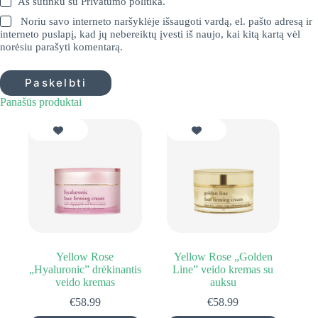
Aš sutinku su
Privatumo politika
.
Noriu savo interneto naršyklėje išsaugoti vardą, el. pašto adresą ir
interneto puslapį, kad jų nebereiktų įvesti iš naujo, kai kitą kartą vėl
norėsiu parašyti komentarą.
Paskelbti
Panašūs produktai
Yellow Rose
Yellow Rose „Golden
„Hyaluronic” drėkinantis
Line” veido kremas su
veido kremas
auksu
€
58.99
€
58.99