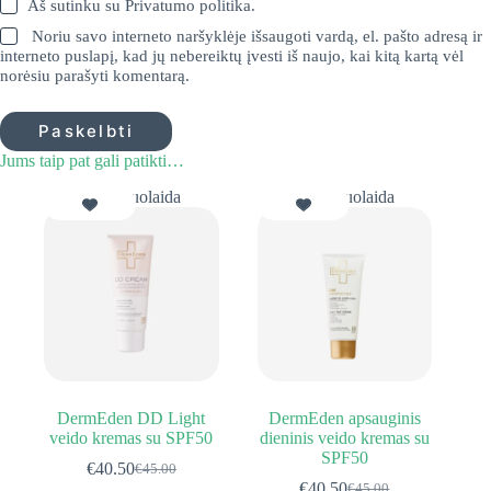
Aš sutinku su
Privatumo politika
.
Noriu savo interneto naršyklėje išsaugoti vardą, el. pašto adresą ir
interneto puslapį, kad jų nebereiktų įvesti iš naujo, kai kitą kartą vėl
norėsiu parašyti komentarą.
Paskelbti
Jums taip pat gali patikti…
10% Nuolaida
10% Nuolaida
DermEden DD Light
DermEden apsauginis
veido kremas su SPF50
dieninis veido kremas su
SPF50
€
40.50
€
45.00
Original
Current
€
40.50
€
45.00