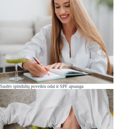
Saulės spindulių poveikis odai ir SPF apsauga