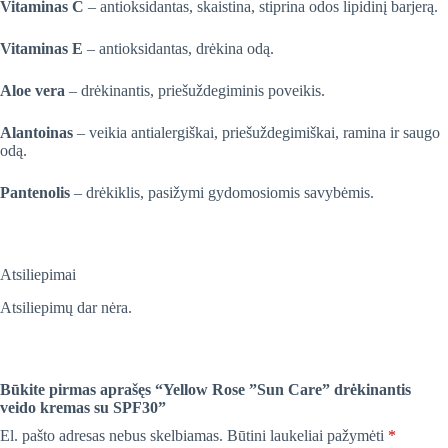
Vitaminas C
– antioksidantas, skaistina, stiprina odos lipidinį barjerą.
Vitaminas E
– antioksidantas, drėkina odą.
Aloe vera
– drėkinantis, priešuždegiminis poveikis.
Alantoinas
– veikia antialergiškai, priešuždegimiškai, ramina ir saugo
odą.
Pantenolis
– drėkiklis, pasižymi gydomosiomis savybėmis.
Atsiliepimai
Atsiliepimų dar nėra.
Būkite pirmas aprašęs “Yellow Rose ”Sun Care” drėkinantis
veido kremas su SPF30”
El. pašto adresas nebus skelbiamas.
Būtini laukeliai pažymėti
*