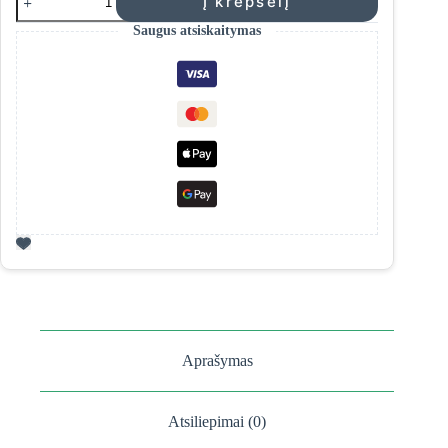
Į krepšelį
kiekis:
Yellow
Saugus atsiskaitymas
Rose
''Sun
Care''
drėkinantis
veido
kremas
su
SPF30
Aprašymas
Atsiliepimai (0)