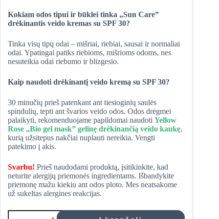
Kokiam odos tipui ir būklei tinka „Sun Care”
drėkinantis veido kremas su SPF 30?
Tinka visų tipų odai – mišriai, riebiai, sausai ir normaliai
odai. Ypatingai patiks riebioms, mišrioms odoms, nes
nesuteikia odai riebumo ir blizgesio.
Kaip naudoti drėkinantį veido kremą su SPF 30?
30 minučių prieš patenkant ant tiesioginių saulės
spindulių, tepti ant švarios veido odos. Odos drėgmei
palaikyti, rekomenduojame papildomai naudoti
Yellow
Rose „Bio gel mask” gelinę drėkinančią veido kaukę
,
kurią užsitepus nakčiai nuplauti nereikia. Vengti
patekimo į akis.
Svarbu!
Prieš naudodami produktą, įsitikinkite, kad
neturite alergijų priemonės ingredientams. Išbandykite
priemonę mažu kiekiu ant odos ploto. Mes neatsakome
už sukeltas alergines reakcijas.
produkto