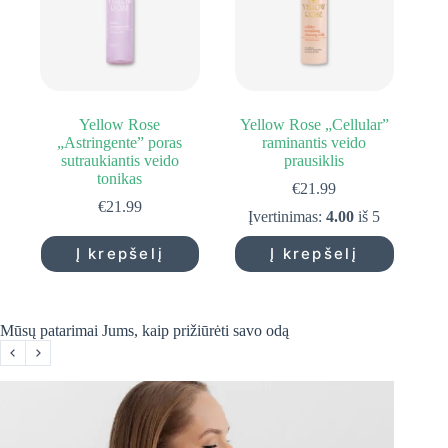
Yellow Rose
Yellow Rose „Cellular”
„Astringente” poras
raminantis veido
sutraukiantis veido
prausiklis
tonikas
€
21.99
€
21.99
Įvertinimas:
4.00
iš 5
Į krepšelį
Į krepšelį
Mūsų patarimai Jums, kaip prižiūrėti savo odą