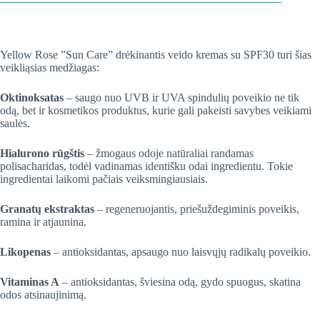
Yellow Rose ”Sun Care” drėkinantis veido kremas su SPF30 turi šias
veikliąsias medžiagas:
Oktinoksatas
– saugo nuo UVB ir UVA spindulių poveikio ne tik
odą, bet ir kosmetikos produktus, kurie gali pakeisti savybes veikiami
saulės.
Hialurono rūgštis
– žmogaus odoje natūraliai randamas
polisacharidas, todėl vadinamas identišku odai ingredientu. Tokie
ingredientai laikomi pačiais veiksmingiausiais.
Granatų ekstraktas
– regeneruojantis, priešuždegiminis poveikis,
ramina ir atjaunina.
Likopenas
– antioksidantas, apsaugo nuo laisvųjų radikalų poveikio.
Vitaminas A
– antioksidantas, šviesina odą, gydo spuogus, skatina
odos atsinaujinimą.