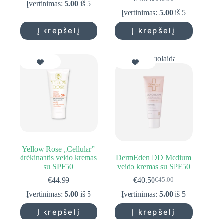
price
price
Original
Current
Įvertinimas:
5.00
iš 5
was:
is:
price
price
Įvertinimas:
5.00
iš 5
€45.00.
€40.50.
was:
is:
€45.00.
€40.50.
Į krepšelį
Į krepšelį
10% Nuolaida
Yellow Rose „Cellular”
drėkinantis veido kremas
DermEden DD Medium
su SPF50
veido kremas su SPF50
€
44.99
€
40.50
€
45.00
Original
Current
price
price
Įvertinimas:
5.00
iš 5
Įvertinimas:
5.00
iš 5
was:
is:
€45.00.
€40.50.
Į krepšelį
Į krepšelį