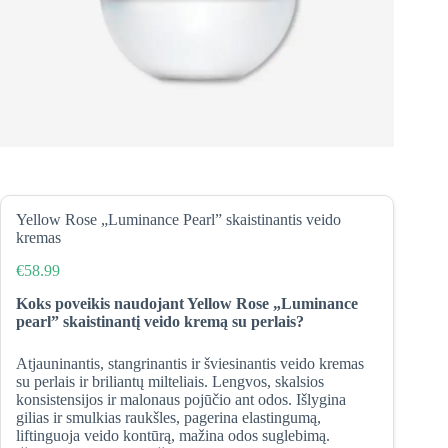
Yellow Rose „Luminance Pearl” skaistinantis veido
kremas
€
58.99
Koks poveikis naudojant Yellow Rose „Luminance
pearl” skaistinantį veido kremą su perlais?
Atjauninantis, stangrinantis ir šviesinantis veido kremas
su perlais ir briliantų milteliais. Lengvos, skalsios
konsistensijos ir malonaus pojūčio ant odos. Išlygina
gilias ir smulkias raukšles, pagerina elastingumą,
liftinguoja veido kontūrą, mažina odos suglebimą.