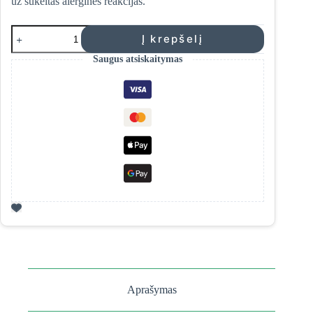
už sukeltas alergines reakcijas.
produkto
Į krepšelį
kiekis:
Yellow
Saugus atsiskaitymas
Rose
"Luminance
Pearl"
skaistinantis
veido
kremas
Aprašymas