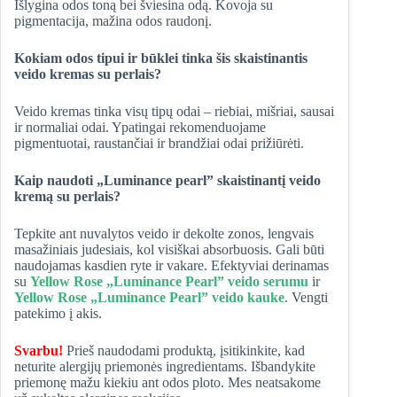
Išlygina odos toną bei šviesina odą. Kovoja su
pigmentacija, mažina odos raudonį.
Kokiam odos tipui ir būklei tinka šis skaistinantis
veido kremas su perlais?
Veido kremas tinka visų tipų odai – riebiai, mišriai, sausai
ir normaliai odai. Ypatingai rekomenduojame
pigmentuotai, raustančiai ir brandžiai odai prižiūrėti.
Kaip naudoti „Luminance pearl” skaistinantį veido
kremą su perlais?
Tepkite ant nuvalytos veido ir dekolte zonos, lengvais
masažiniais judesiais, kol visiškai absorbuosis. Gali būti
naudojamas kasdien ryte ir vakare. Efektyviai derinamas
su
Yellow Rose „Luminance Pearl” veido serumu
ir
Yellow Rose „Luminance Pearl” veido kauke
. Vengti
patekimo į akis.
Svarbu!
Prieš naudodami produktą, įsitikinkite, kad
neturite alergijų priemonės ingredientams. Išbandykite
priemonę mažu kiekiu ant odos ploto. Mes neatsakome