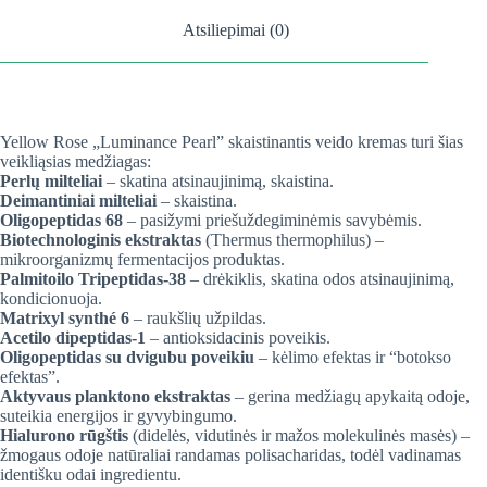
Atsiliepimai (0)
Yellow Rose „Luminance Pearl” skaistinantis veido kremas turi šias
veikliąsias medžiagas:
Perlų milteliai
– skatina atsinaujinimą, skaistina.
Deimantiniai milteliai
– skaistina.
Oligopeptidas 68
– pasižymi priešuždegiminėmis savybėmis.
Biotechnologinis ekstraktas
(Thermus thermophilus) –
mikroorganizmų fermentacijos produktas.
Palmitoilo Tripeptidas-38
– drėkiklis, skatina odos atsinaujinimą,
kondicionuoja.
Matrixyl synthé 6
– raukšlių užpildas.
Acetilo dipeptidas-1
– antioksidacinis poveikis.
Oligopeptidas su dvigubu poveikiu
– kėlimo efektas ir “botokso
efektas”.
Aktyvaus planktono ekstraktas
– gerina medžiagų apykaitą odoje,
suteikia energijos ir gyvybingumo.
Hialurono rūgštis
(didelės, vidutinės ir mažos molekulinės masės) –
žmogaus odoje natūraliai randamas polisacharidas, todėl vadinamas
identišku odai ingredientu.