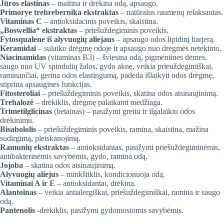
Jūros elastinas
– maitina ir drėkina odą, apsaugo.
Primorye trehrebernika ekstraktas
– natūralus raumenų relaksantas.
Vitaminas C
– antioksidacinis poveikis, skaistina.
„Boswellia“ ekstraktas
– priešuždegiminis poveikis.
Fytosqualene iš alyvuogių aliejaus
– apsaugo odos lipidinį barjerą.
Keramidai
– sulaiko drėgmę odoje ir apsaugo nuo drėgmės netekimo.
Niacinamidas
(vitaminas B3) – šviesina odą, pigmentines dėmes,
saugo nuo UV spindulių žalos, gydo aknę, veikia prieuždegimiškai,
raminančiai, gerina odos elastingumą, padeda išlaikyti odos drėgmę,
stiprina apsaugines funkcijas.
Fitosteroliai
– priešuždegiminis poveikis, skatina odos atsinaujinimą.
Trehalozė
– drėkiklis, drėgmę palaikanti medžiaga.
Trimetilglicinas
(betainas) – pasižymi greitu ir ilgalaikiu odos
drėkinimu.
Bisabololis
– priešuždegiminis poveikis, ramina, skaistina, mažina
sudirgimą, pleiskanojimą.
Ramunių ekstraktas
– antioksidantas, pasižymi priešuždegiminėmis,
antibakterinėmis savybėmis, gydo, ramina odą.
Jojoba
– skatina odos atsinaujinimą.
Alyvuogių aliejus
– minkštiklis, kondicionuoja odą.
Vitaminai A ir E
– antioksidantai, drėkina.
Alantoinas
– veikia antialergiškai, priešuždegimiškai, ramina ir saugo
odą.
Pantenolis
-drėkiklis, pasižymi gydomosiomis savybėmis.