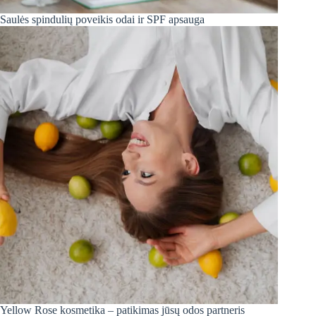
Saulės spindulių poveikis odai ir SPF apsauga
Yellow Rose kosmetika – patikimas jūsų odos partneris