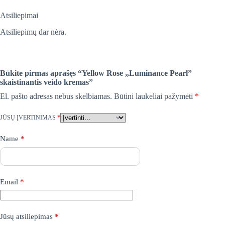
Atsiliepimai
Atsiliepimų dar nėra.
Būkite pirmas aprašęs “Yellow Rose „Luminance Pearl”
skaistinantis veido kremas”
El. pašto adresas nebus skelbiamas.
Būtini laukeliai pažymėti
*
JŪSŲ ĮVERTINIMAS
*
Name
*
Email
*
Jūsų atsiliepimas
*