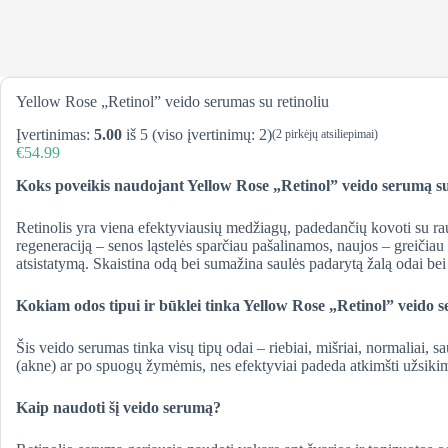
Yellow Rose „Retinol” veido serumas su retinoliu
Įvertinimas:
5.00
iš 5 (viso įvertinimų:
2
)
(
2
pirkėjų atsiliepimai)
€
54.99
Koks poveikis naudojant Yellow Rose „Retinol” veido serumą su
Retinolis yra viena efektyviausių medžiagų, padedančių kovoti su rau
regeneraciją – senos ląstelės sparčiau pašalinamos, naujos – greičia
atsistatymą. Skaistina odą bei sumažina saulės padarytą žalą odai be
Kokiam odos tipui ir būklei tinka Yellow Rose „Retinol” veido s
Šis veido serumas tinka visų tipų odai – riebiai, mišriai, normalia
(akne) ar po spuogų žymėmis, nes efektyviai padeda atkimšti užsikim
Kaip naudoti šį veido serumą?