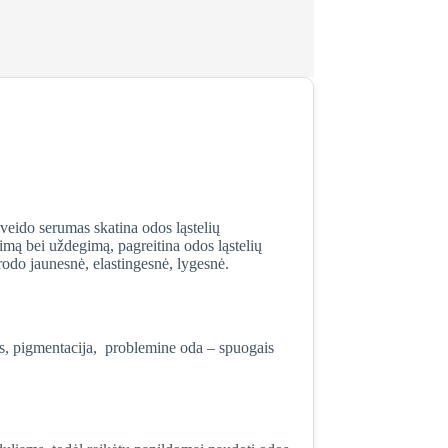
veido serumas skatina odos ląstelių
imą bei uždegimą, pagreitina odos ląstelių
rodo jaunesnė, elastingesnė, lygesnė.
is, pigmentacija, problemine oda – spuogais