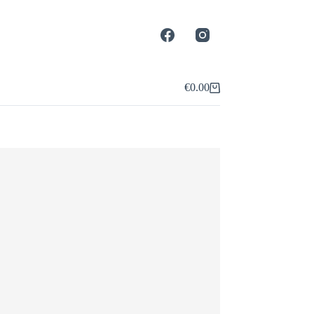
€
0.00
Shopping
cart