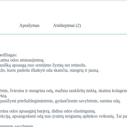
Aprašymas
Atsiliepimai (2)
medžiagas:
atina odos atsinaujinimą.
pusišką apsaugą nuo senėjimo žymių nei retinolis.
s, kuris padeda išlaikyti oda skaisčia, stangrią ir jauną.
s, šviesina ir stangrina odą, mažina raukšelių tinklą, skatina kolageno
ektą.
s, pasižymi priešuždegiminėmis, gydančiomis savybėmis, ramina odą.
iprina odos apsauginį barjerą, didina odos elastingumą.
kciją, apsaugodami odą nuo įvairių neigiamų aplinkos veiksnių. Tai pagrin
uginėmis savybėmis.