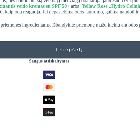
 odos, nes naudojant šią veikliąją medžiagą oda tampa jautresnė UV spin
kinantis veido kremas su SPF 50+
arba
Yellow Rose „Hydro Cellul
ebėti, kaip oda reaguoja. Jei nepastebima odos jautrumo, galima naudoti ir
ijų priemonės ingredientams. Išbandykite priemonę mažu kiekiu ant odos 
Į krepšelį
Saugus atsiskaitymas