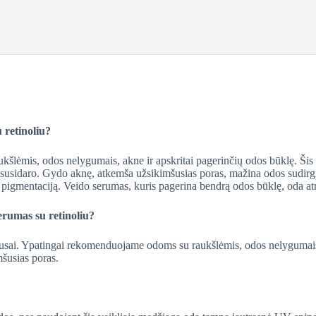
 retinoliu?
kšlėmis, odos nelygumais, akne ir apskritai pagerinčių odos būklę. Šis 
u susidaro. Gydo aknę, atkemša užsikimšusias poras, mažina odos sudirg
i pigmentaciją. Veido serumas, kuris pagerina bendrą odos būklę, oda at
erumas su retinoliu?
i, sausai. Ypatingai rekomenduojame odoms su raukšlėmis, odos nelyguma
šusias poras.