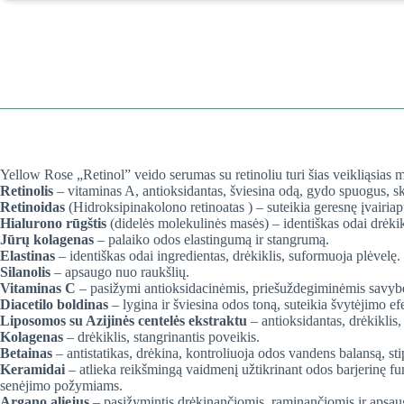
Yellow Rose „Retinol” veido serumas su retinoliu turi šias veikliąsias 
Retinolis
– vitaminas A, antioksidantas, šviesina odą, gydo spuogus, sk
Retinoidas
(Hidroksipinakolono retinoatas ) – suteikia geresnę įvairia
Hialurono rūgštis
(didelės molekulinės masės) – identiškas odai drėkikli
Jūrų kolagenas
– palaiko odos elastingumą ir stangrumą.
Elastinas
– identiškas odai ingredientas, drėkiklis, suformuoja plėvelę.
Silanolis
– apsaugo nuo raukšlių.
Vitaminas C
– pasižymi antioksidacinėmis, priešuždegiminėmis savybėmi
Diacetilo boldinas
– lygina ir šviesina odos toną, suteikia švytėjimo ef
Liposomos su Azijinės centelės ekstraktu
– antioksidantas, drėkikli
Kolagenas
– drėkiklis, stangrinantis poveikis.
Betainas
– antistatikas, drėkina, kontroliuoja odos vandens balansą, st
Keramidai
– atlieka reikšmingą vaidmenį užtikrinant odos barjerinę fun
senėjimo požymiams.
Argano aliejus
– pasižymintis drėkinančiomis, raminančiomis ir apsa