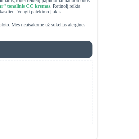
duliams, todėl reikėtų papildomai naudoti odos
ar” tonalinis CC kremas
. Retinolį reikia
 kasdien. Vengti patekimo į akis.
ploto. Mes neatsakome už sukeltas alergines