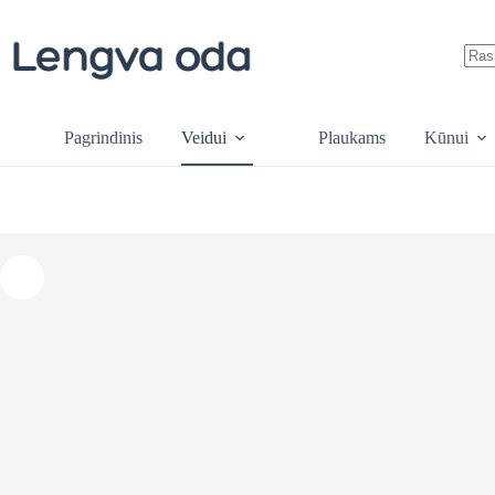
Skip
to
content
No
resul
Pagrindinis
Veidui
Plaukams
Kūnui