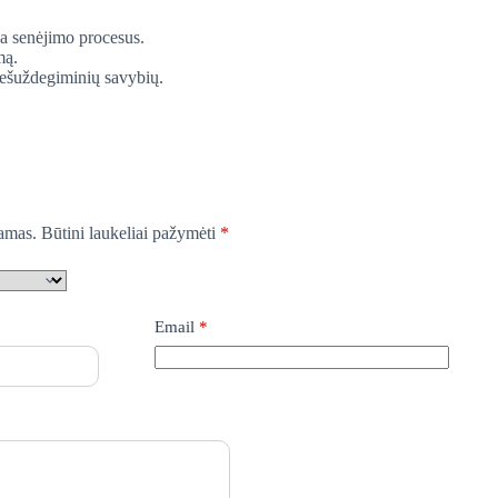
na senėjimo procesus.
mą.
riešuždegiminių savybių.
iamas.
Būtini laukeliai pažymėti
*
Email
*