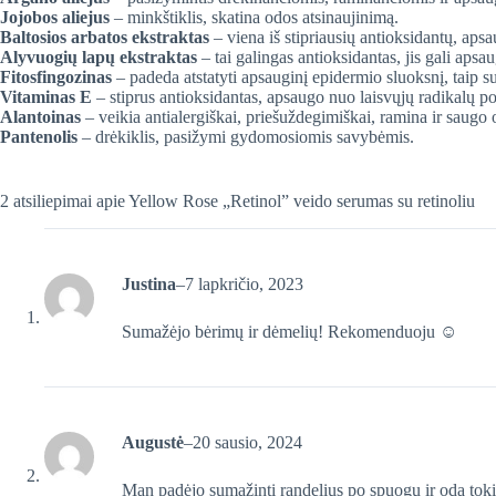
Jojobos aliejus
– minkštiklis, skatina odos atsinaujinimą.
Baltosios arbatos ekstraktas
– viena iš stipriausių antioksidantų, aps
Alyvuogių lapų ekstraktas
– tai galingas antioksidantas, jis gali apsa
Fitosfingozinas
– padeda atstatyti apsauginį epidermio sluoksnį, taip s
Vitaminas E
– stiprus antioksidantas, apsaugo nuo laisvųjų radikalų po
Alantoinas
– veikia antialergiškai, priešuždegimiškai, ramina ir saugo 
Pantenolis
– drėkiklis, pasižymi gydomosiomis savybėmis.
2 atsiliepimai apie
Yellow Rose „Retinol” veido serumas su retinoliu
Justina
–
7 lapkričio, 2023
Sumažėjo bėrimų ir dėmelių! Rekomenduoju ☺️
Augustė
–
20 sausio, 2024
Man padėjo sumažinti randelius po spuogų ir oda tokia