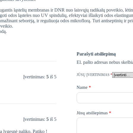
augantis ląstelių membranas ir DNR nuo laisvųjų radikalų poveikio, lėti
ugoti odos ląsteles nuo UV spindulių, efektyviai išlaikyti odos elastingu
umažinant seborėją, ir reguliuoja odos mikroflorą. Turi antiseptinių ir p
veikio.
odą.
Parašyti atsiliepimą
El. pašto adresas nebus skelb
JŪSŲ ĮVERTINIMAS
*
Įvertinimas:
5
iš 5
Name
*
Jūsų atsiliepimas
*
Įvertinimas:
5
iš 5
 lygesnė paliko. Patiko !