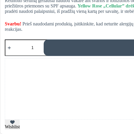
Retinolio serumą geriausia naudoti vakare ant švarios ir tonizuotos
priežiūros priemones su SPF apsauga.
Yellow Rose „Cellular” drė
pradėti naudoti palaipsniui, iš pradžių vieną kartą per savaitę, ir st
Svarbu!
Prieš naudodami produktą, įsitikinkite, kad neturite alerg
reakcijas.
produkto
kiekis:
Yellow
Rose
"Retinol"
veido
serumas
su
retinoliu
Wishlist