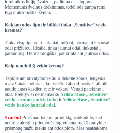
ir mimikos linijų išvaizdą, padidina elastingumą.
Momentinis švelnus drėkinimas, todėl oda tampa rami,
lygi ir aksomiškai švelni.
Kokiam odos tipui ir būklei tinka „Sensitive” veido
kremas?
Tinka visų tipų odai – riebiai, mišriai, normaliai ir sausai
odai prižiūrėti. Idealiai tinka jautriai odai, linkusiai į
paraudimą. Dermatologiškai patikrinta ant jautrios odos.
Kaip naudoti šį veido kremą?
Tepkite ant nuvalytos veido ir dekolte zonos, lengvais
masažiniais judesiais, kol visiškai absorbuosis. Gali būti
naudojamas kasdien ryte ir vakare. Vengti patekimo į
akis. Efektyviai derinamas su
Yellow Rose „Sensitive”
veido serumu jautriai odai
ir
Yellow Rose „Sensitive”
veido kauke jautriai odai
.
Svarbu!
Prieš naudodami produktą, įsitikinkite, kad
neturite alergijų priemonės ingredientams. Išbandykite
priemonę mažu kiekiu ant odos ploto. Mes neatsakome