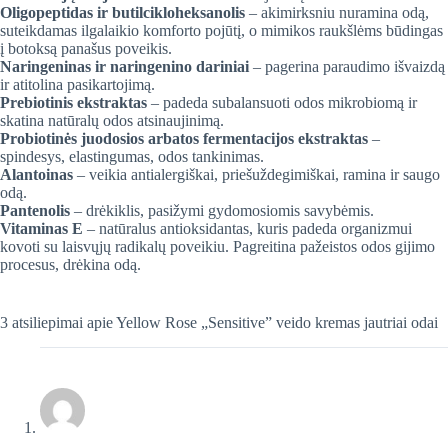
Oligopeptidas ir butilcikloheksanolis
– akimirksniu nuramina odą,
suteikdamas ilgalaikio komforto pojūtį, o mimikos raukšlėms būdingas
į botoksą panašus poveikis.
Naringeninas ir naringenino dariniai
– pagerina paraudimo išvaizdą
ir atitolina pasikartojimą.
Prebiotinis ekstraktas
– padeda subalansuoti odos mikrobiomą ir
skatina natūralų odos atsinaujinimą.
Probiotinės juodosios arbatos fermentacijos ekstraktas
–
spindesys, elastingumas, odos tankinimas.
Alantoinas
– veikia antialergiškai, priešuždegimiškai, ramina ir saugo
odą.
Pantenolis
– drėkiklis, pasižymi gydomosiomis savybėmis.
Vitaminas E
– natūralus antioksidantas, kuris padeda organizmui
kovoti su laisvųjų radikalų poveikiu. Pagreitina pažeistos odos gijimo
procesus, drėkina odą.
3 atsiliepimai apie
Yellow Rose „Sensitive” veido kremas jautriai odai