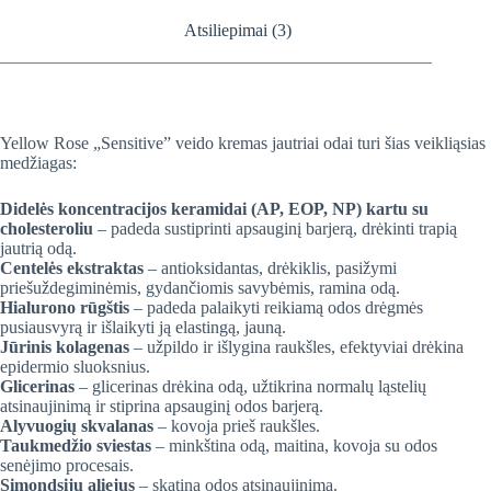
Atsiliepimai (3)
Yellow Rose „Sensitive” veido kremas jautriai odai turi šias veikliąsias
medžiagas:
Didelės koncentracijos keramidai (AP, EOP, NP) kartu su
cholesteroliu
– padeda sustiprinti apsauginį barjerą, drėkinti trapią
jautrią odą.
Centelės ekstraktas
– antioksidantas, drėkiklis, pasižymi
priešuždegiminėmis, gydančiomis savybėmis, ramina odą.
Hialurono rūgštis
– padeda palaikyti reikiamą odos drėgmės
pusiausvyrą ir išlaikyti ją elastingą, jauną.
Jūrinis kolagenas
– užpildo ir išlygina raukšles, efektyviai drėkina
epidermio sluoksnius.
Glicerinas
– glicerinas drėkina odą, užtikrina normalų ląstelių
atsinaujinimą ir stiprina apsauginį odos barjerą.
Alyvuogių skvalanas
– kovoja prieš raukšles.
Taukmedžio sviestas
– minkština odą, maitina, kovoja su odos
senėjimo procesais.
Simondsijų aliejus
– skatina odos atsinaujinimą.