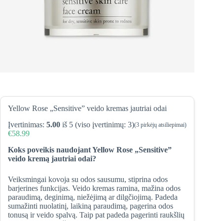
Yellow Rose „Sensitive” veido kremas jautriai odai
Įvertinimas:
5.00
iš 5 (viso įvertinimų:
3
)
(
3
pirkėjų atsiliepimai)
€
58.99
Koks poveikis naudojant Yellow Rose „Sensitive”
veido kremą jautriai odai?
Veiksmingai kovoja su odos sausumu, stiprina odos
barjerines funkcijas. Veido kremas ramina, mažina odos
paraudimą, deginimą, niežėjimą ar dilgčiojimą. Padeda
sumažinti nuolatinį, laikiną paraudimą, pagerina odos
tonusą ir veido spalvą. Taip pat padeda pagerinti raukšlių