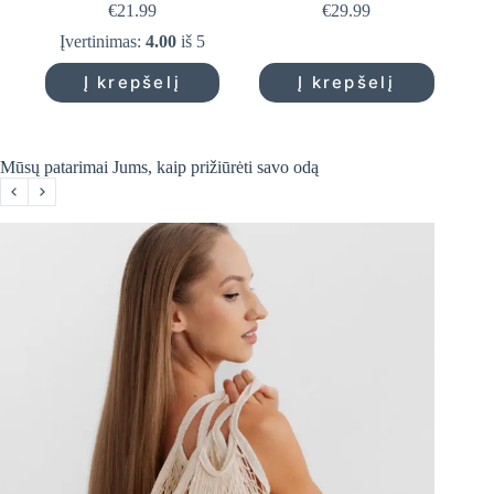
€
21.99
€
29.99
Įvertinimas:
4.00
iš 5
Į krepšelį
Į krepšelį
Mūsų patarimai Jums, kaip prižiūrėti savo odą