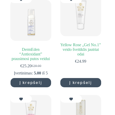
Yellow Rose „Gel No.1”
DermEden
veido šveitiklis jautriai
“Antioxidant”
odai
prausimosi putos veidui
€
24.99
€
25.20
€
28.00
Original
Current
price
price
Įvertinimas:
5.00
iš 5
was:
is:
€28.00.
€25.20.
Į krepšelį
Į krepšelį