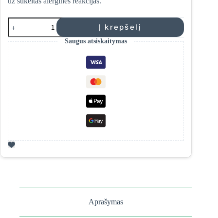
už sukeltas alergines reakcijas.
produkto
Į krepšelį
kiekis:
Yellow
Saugus atsiskaitymas
Rose
"Sensitive"
veido
kremas
jautriai
odai
Aprašymas