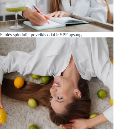
Saulės spindulių poveikis odai ir SPF apsauga