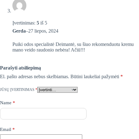
Įvertinimas:
5
iš 5
Gerda
–
27 liepos, 2024
Puiki odos specialistė Deimantė, su šiuo rekomenduotu kremu
mano veido raudonio nebėra! Ačiū!!!
Parašyti atsiliepimą
El. pašto adresas nebus skelbiamas.
Būtini laukeliai pažymėti
*
JŪSŲ ĮVERTINIMAS
*
Name
*
Email
*